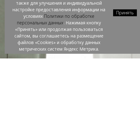
также для улучшения и индивидуальной
MY REFLECTION
настройке предоставления информации на
Принять
условиях
Политики по обработке
SPRING/SUMMER
2026
персональных данных
. Нажимая кнопку
«Принять» или продолжая пользоваться
СМОТРЕТЬ
сайтом, вы соглашаетесь на размещение
файлов «Cookies» и обработку данных
метрических систем Яндекс Метрика.