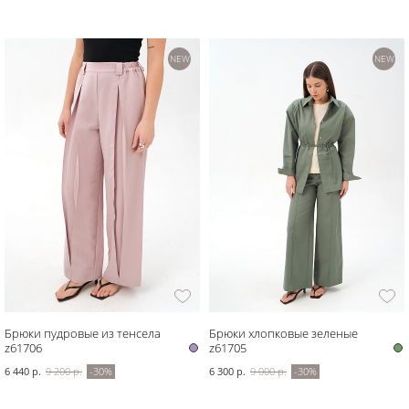
NEW
NEW
Брюки пудровые из тенсела
Брюки хлопковые зеленые
z61706
z61705
6 440 р.
9 200 р.
-30%
6 300 р.
9 000 р.
-30%