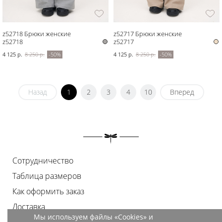
z52718 Брюки женские
z52717 Брюки женские
z52718
z52717
4 125 р.
8 250 р.
-50%
4 125 р.
8 250 р.
-50%
Назад
1
2
3
4
10
Вперед
Сотрудничество
Таблица размеров
Как оформить заказ
Доставка
Мы используем файлы «Cookies» и
Оплата