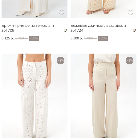
Брюки прямые из тенсела и
Бежевые джинсы с вышивкой
хлопка
z61709
z61724
6 125 р.
8 750 р.
-30%
6 300 р.
9 000 р.
-30%
NEW
NEW