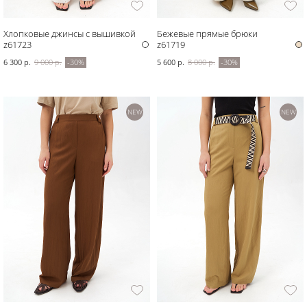
Хлопковые джинсы с вышивкой
Бежевые прямые брюки
z61723
z61719
6 300 р.
9 000 р.
-30%
5 600 р.
8 000 р.
-30%
NEW
NEW