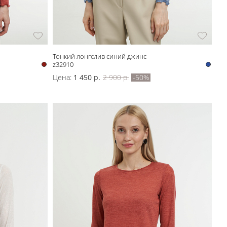
Тонкий лонгслив синий джинс
z32910
Цена:
1 450 р.
2 900 р.
-50%