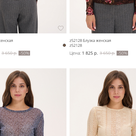
женская
z52128 Блузка женская
z52128
3 650 р.
-50%
Цена:
1 825 р.
3 650 р.
-50%