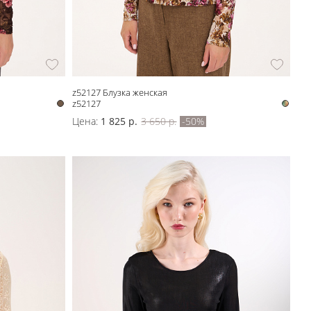
z52127 Блузка женская
z52127
Цена:
1 825 р.
3 650 р.
-50%