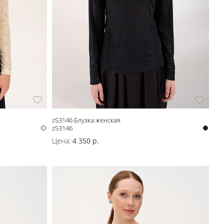
z53146 Блузка женская
z53146
Цена:
4 350 р.