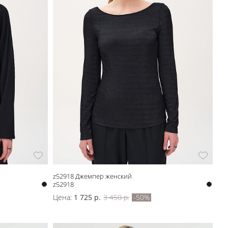
z52918 Джемпер женский
z52918
Цена:
1 725 р.
3 450 р.
-50%