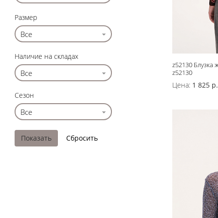
Жилеты
Размер
Кардиганы
Все
Футболки
Комбинезоны
Наличие на складах
z52130 Блузка 
Костюмы
Все
z52130
Топы
Цена:
1 825 р.
Сезон
Шорты
Все
Аксессуары