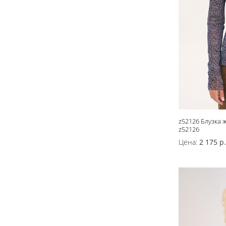
z52126 Блузка 
z52126
Цена:
2 175 р.