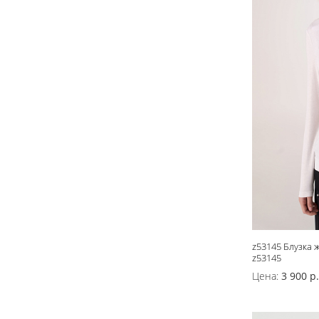
z53145 Блузка 
z53145
Цена:
3 900 р.