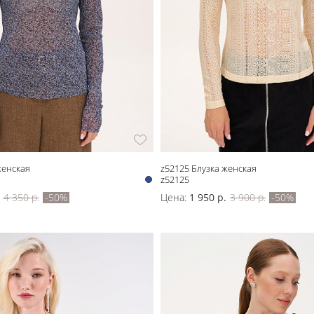
женская
z52125 Блузка женская
z52125
4 350 р.
-50%
Цена:
1 950 р.
3 900 р.
-50%