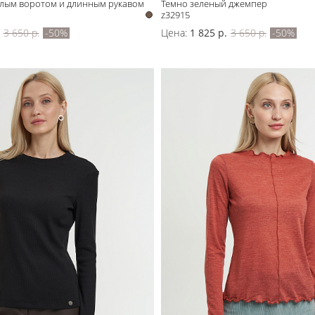
глым воротом и длинным рукавом
Темно зеленый джемпер
z32915
3 650 р.
-50%
Цена:
1 825 р.
3 650 р.
-50%