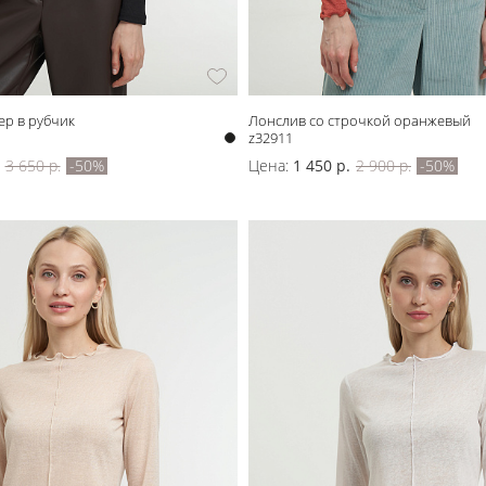
р в рубчик
Лонслив со строчкой оранжевый
z32911
3 650 р.
-50%
Цена:
1 450 р.
2 900 р.
-50%