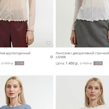
лив круглогодичный
Лонгслив с декоративной строчкой
z32908
2 900 р.
-50%
Цена:
1 450 р.
2 900 р.
-50%