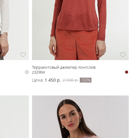
Терракотовый джемпер-лонгслив
z32904
Цена:
1 450 р.
2 900 р.
-50%