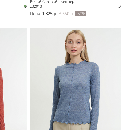
Белый базовый джемпер
z32913
Цена:
1 825 р.
3 650 р.
-50%