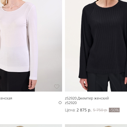
женская
z52920 Джемпер женский
z52920
Цена:
2 875 р.
5 750 р.
-50%