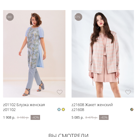
3
8
180
475
р.
р.
z01102 Блузка женская
z21608 Жакет женский
z01102
z21608
1 908 р.
3 180 р.
-40%
5 085 р.
8 475 р.
-40%
ВЫ СМОТРЕЛИ