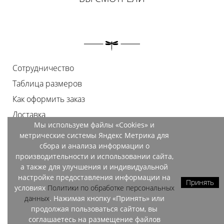
Сотрудничество
Таблица размеров
Как оформить заказ
Доставка
Мы используем файлы «Cookies» и
Оплата
метрические системы Яндекс Метрика для
Возврат
сбора и анализа информации о
производительности и использовании сайта,
Документы
а также для улучшения и индивидуальной
Контакты
настройке предоставления информации на
Принять
условиях
Политики по обработке персональных
Магазины
данных
. Нажимая кнопку «Принять» или
продолжая пользоваться сайтом, вы
соглашаетесь на размещение файлов