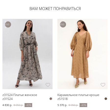
ВАМ МОЖЕТ ПОНРАВИТЬСЯ
8
8
050
950
р.
р.
z31524 Платье женское
Карамельное платье кроше
z31524
z51518
4 830 р.
8 050 р.
-40%
5 370 р.
8 950 р.
-40%