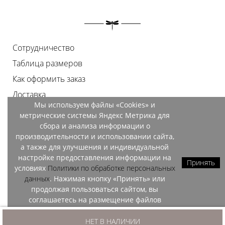
Сотрудничество
Таблица размеров
Как оформить заказ
Доставка
Мы используем файлы «Cookies» и
Оплата
метрические системы Яндекс Метрика для
Возврат
сбора и анализа информации о
производительности и использовании сайта,
Документы
а также для улучшения и индивидуальной
Контакты
настройке предоставления информации на
Принять
условиях
Политики по обработке персональных
Магазины
данных
. Нажимая кнопку «Принять» или
продолжая пользоваться сайтом, вы
соглашаетесь на размещение файлов
«Cookies» и обработку данных метрических
OZO, 2026
систем Яндекс Метрика.
НЕТ В НАЛИЧИИ