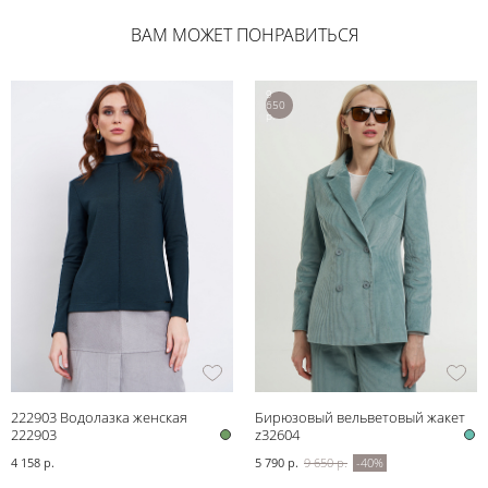
ВАМ МОЖЕТ ПОНРАВИТЬСЯ
9
650
р.
222903 Водолазка женская
Бирюзовый вельветовый жакет
222903
z32604
4 158 р.
5 790 р.
9 650 р.
-40%