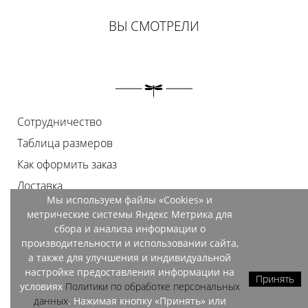
ВЫ СМОТРЕЛИ
Сотрудничество
Таблица размеров
Как оформить заказ
Доставка
Мы используем файлы «Cookies» и
Оплата
метрические системы Яндекс Метрика для
Возврат
сбора и анализа информации о
производительности и использовании сайта,
Документы
а также для улучшения и индивидуальной
Контакты
настройке предоставления информации на
Принять
условиях
Политики по обработке персональных
Магазины
данных
. Нажимая кнопку «Принять» или