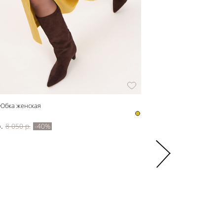
 Юбка женская
z31125 Футболка женска
z31125
.
8 050 р.
-40%
1 380 р.
2 300 р.
-40%