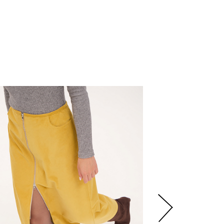
2
300
р.