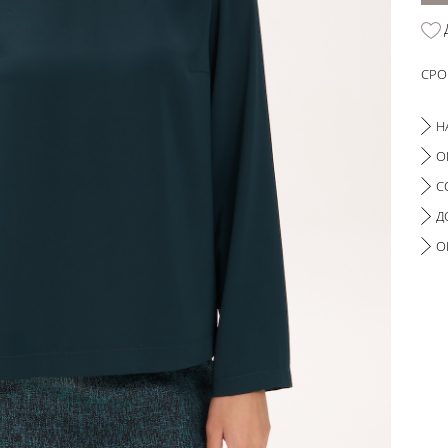
СРО
Н
О
С
Д
О