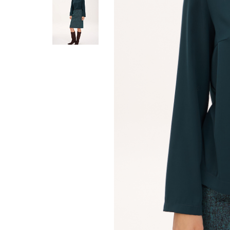
Жилеты
Кардиганы
Футболки
Комбинезоны
Костюмы
Топы
Шорты
Аксессуары