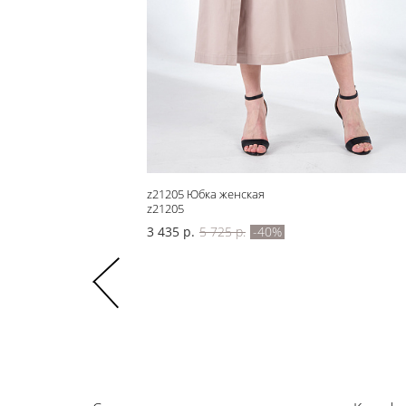
z21205 Юбка женская
z21205
3 435 р.
5 725 р.
-40%