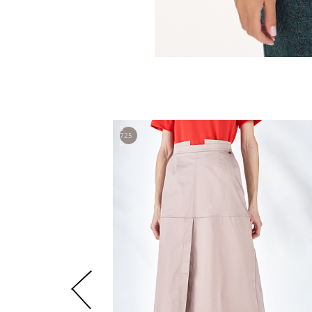
5
725
р.