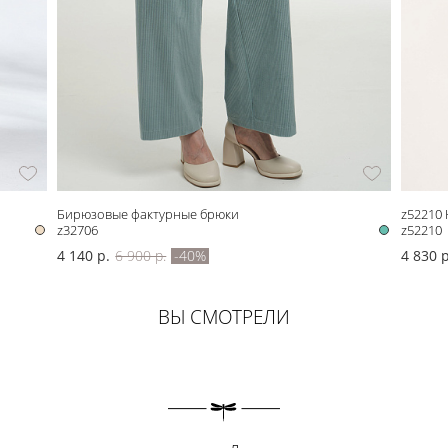
Бирюзовые фактурные брюки
z52210
z32706
z52210
4 140 р.
6 900 р.
-40%
4 830 р
ВЫ СМОТРЕЛИ