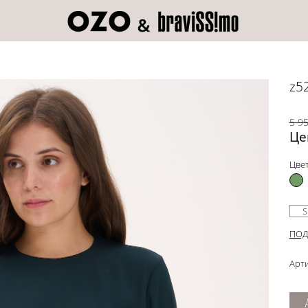
z5
5 95
Це
Цвет
S
ПОД
Арти