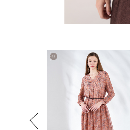
7
475
р.