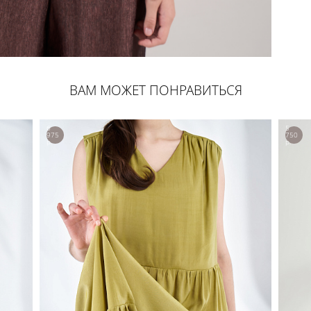
ВАМ МОЖЕТ ПОНРАВИТЬСЯ
6
5
975
750
р.
р.