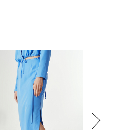
5
500
р.