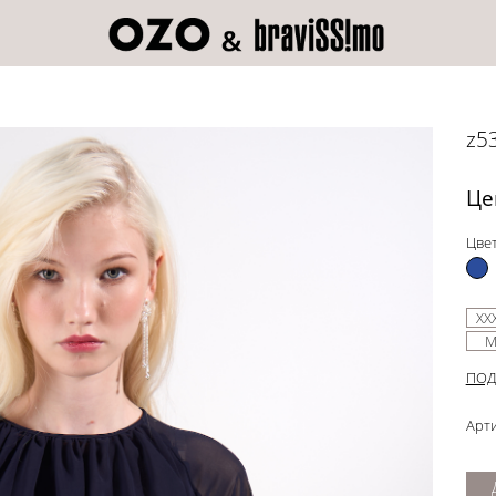
z5
Це
Цвет
XX
ПОД
Арти