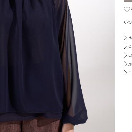
СРО
Н
О
С
Д
О