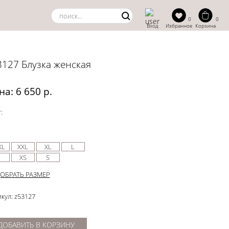
0
0
Вход
Избранное
Корзина
3127 Блузка женская
на: 6 650 р.
:
XL
XXL
XL
L
M
XS
S
ОБРАТЬ РАЗМЕР
кул: z53127
ДОБАВИТЬ В КОРЗИНУ