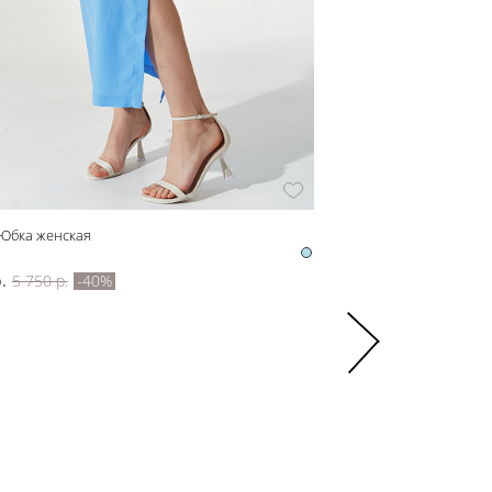
 Юбка женская
z52938 Джемпер женски
z52938
.
5 750 р.
-40%
3 300 р.
5 500 р.
-40%