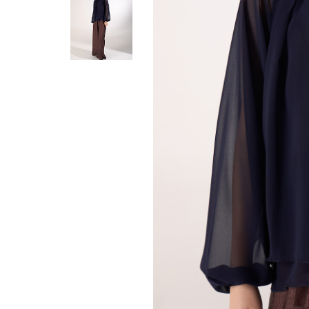
Жилеты
Кардиганы
Футболки
Комбинезоны
Костюмы
Топы
Шорты
Аксессуары