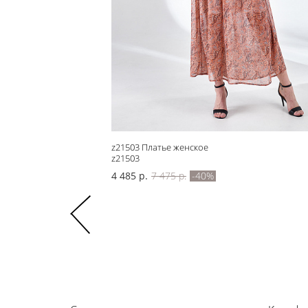
z21503 Платье женское
z21503
4 485 р.
7 475 р.
-40%