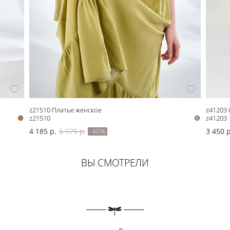
z21510 Платье женское
z41203
z21510
z41203
4 185 р.
6 975 р.
-40%
3 450 р
ВЫ СМОТРЕЛИ