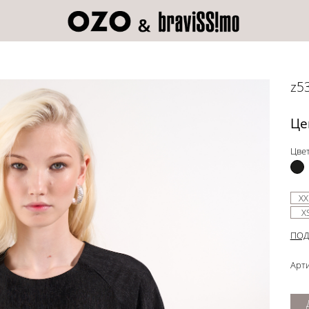
z5
Це
Цвет
XX
X
ПОД
Арти