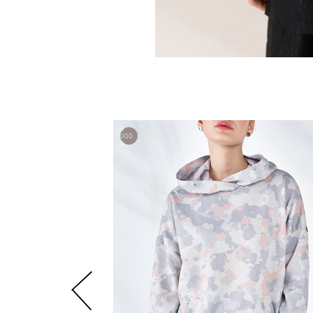
6
000
р.