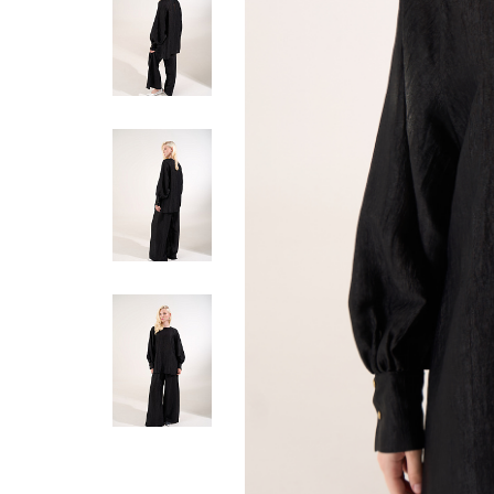
Жилеты
Кардиганы
Футболки
Комбинезоны
Костюмы
Топы
Шорты
Аксессуары