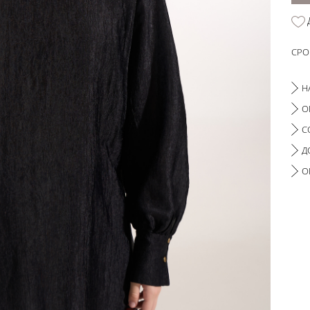
СРО
Н
О
С
Д
О