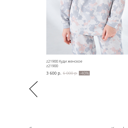
z21900 Худи женское
z21900
3 600 р.
6 000 р.
-40%