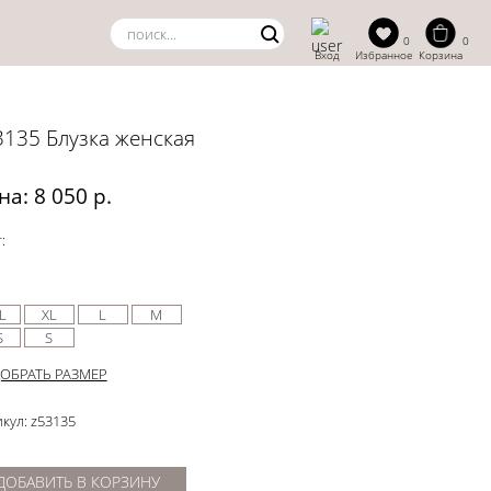
0
0
Вход
Избранное
Корзина
3135 Блузка женская
на: 8 050 р.
:
L
XL
L
M
S
S
ОБРАТЬ РАЗМЕР
кул: z53135
ДОБАВИТЬ В КОРЗИНУ