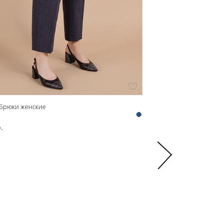
 Брюки женские
241163 Блузка женская
241163
.
3 700 р.