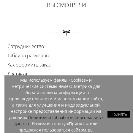
ВЫ СМОТРЕЛИ
Сотрудничество
Таблица размеров
Как оформить заказ
Доставка
Мы используем файлы «Cookies» и
Оплата
метрические системы Яндекс Метрика для
Возврат
сбора и анализа информации о
производительности и использовании сайта,
Документы
а также для улучшения и индивидуальной
Контакты
настройке предоставления информации на
Принять
условиях
Политики по обработке персональных
Магазины
данных
. Нажимая кнопку «Принять» или
продолжая пользоваться сайтом, вы