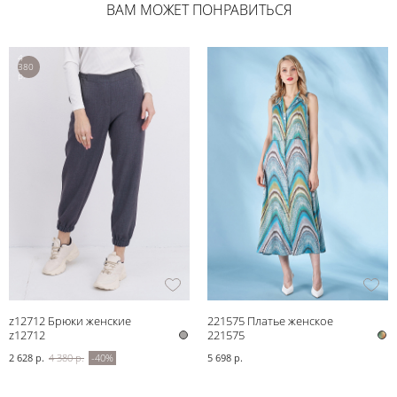
ВАМ МОЖЕТ ПОНРАВИТЬСЯ
4
380
р.
z12712 Брюки женские
221575 Платье женское
z12712
221575
2 628 р.
4 380 р.
-40%
5 698 р.