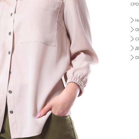
СРО
Н
О
С
Д
О