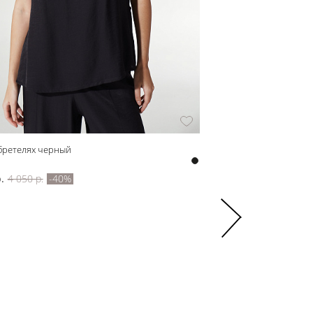
 бретелях черный
z52722 Брюки женские
z52722
.
4 050 р.
-40%
5 400 р.
9 000 р.
-40%