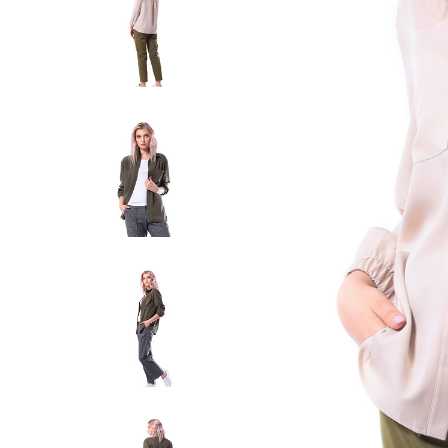
Жилеты
Кардиганы
Футболки
Комбинезоны
Костюмы
Топы
Шорты
Аксессуары