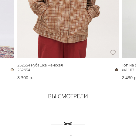
252654 Рубашка женская
Топ на
252654
z41102
8 300 р.
2 430 р
ВЫ СМОТРЕЛИ