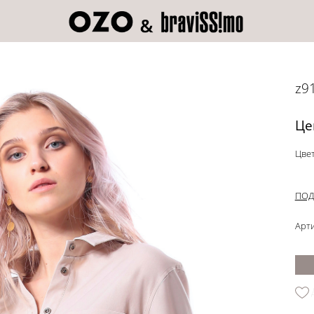
z9
Це
Цвет
ПОД
Арти