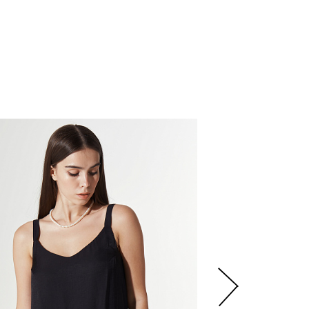
9
000
р.