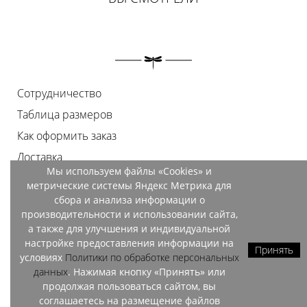
Сотрудничество
Таблица размеров
Как оформить заказ
Доставка
Мы используем файлы «Cookies» и
Оплата
метрические системы Яндекс Метрика для
Возврат
сбора и анализа информации о
производительности и использовании сайта,
Документы
а также для улучшения и индивидуальной
Контакты
настройке предоставления информации на
Принять
условиях
Политики по обработке персональных
Магазины
данных
. Нажимая кнопку «Принять» или
продолжая пользоваться сайтом, вы
соглашаетесь на размещение файлов