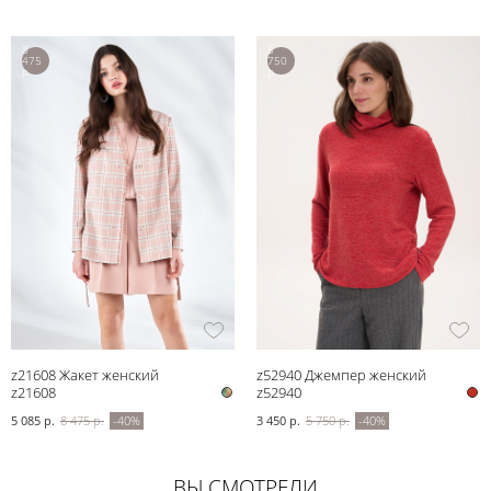
8
5
475
750
р.
р.
z21608 Жакет женский
z52940 Джемпер женский
z21608
z52940
5 085 р.
8 475 р.
-40%
3 450 р.
5 750 р.
-40%
ВЫ СМОТРЕЛИ