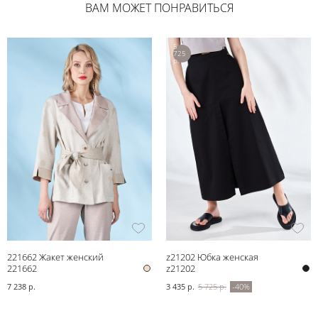
ВАМ МОЖЕТ ПОНРАВИТЬСЯ
5
725
р.
221662 Жакет женский
z21202 Юбка женская
221662
z21202
7 238 р.
3 435 р.
5 725 р.
-40%