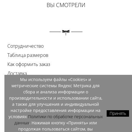
ВЫ СМОТРЕЛИ
Сотрудничество
Таблица размеров
Как оформить заказ
Доставка
Мы используем файлы «Cookies» и
Оплата
метрические системы Яндекс Метрика для
Возврат
сбора и анализа информации о
производительности и использовании сайта,
Документы
а также для улучшения и индивидуальной
Контакты
настройке предоставления информации на
Принять
условиях
Политики по обработке персональных
Магазины
данных
. Нажимая кнопку «Принять» или
продолжая пользоваться сайтом, вы