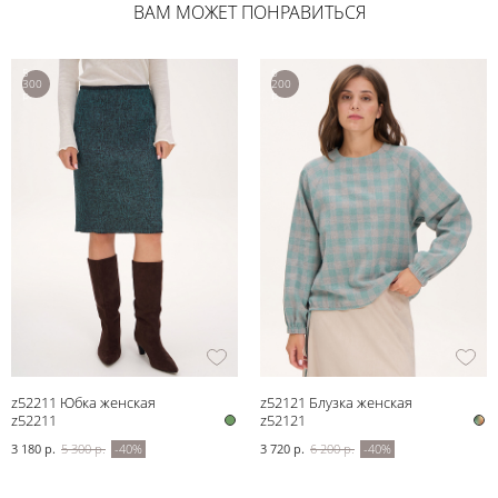
ВАМ МОЖЕТ ПОНРАВИТЬСЯ
5
6
300
200
р.
р.
z52211 Юбка женская
z52121 Блузка женская
z52211
z52121
3 180 р.
5 300 р.
-40%
3 720 р.
6 200 р.
-40%