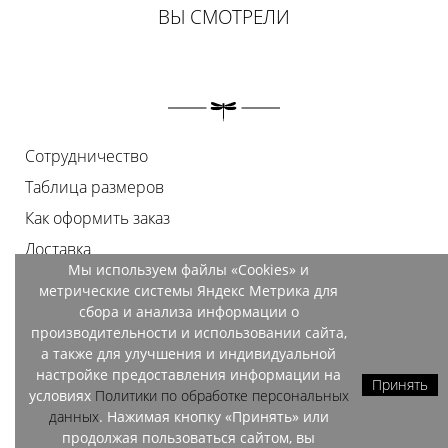
ВЫ СМОТРЕЛИ
Сотрудничество
Таблица размеров
Как оформить заказ
Доставка
Мы используем файлы «Cookies» и
Оплата
метрические системы Яндекс Метрика для
Возврат
сбора и анализа информации о
производительности и использовании сайта,
Документы
а также для улучшения и индивидуальной
Контакты
настройке предоставления информации на
Принять
условиях
Политики по обработке персональных
Магазины
данных
. Нажимая кнопку «Принять» или
продолжая пользоваться сайтом, вы