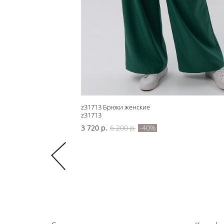
z31713 Брюки женские
z31713
3 720 р.
6 200 р.
-40%