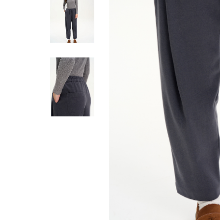
Жилеты
Кардиганы
Футболки
Комбинезоны
Костюмы
Топы
Шорты
Аксессуары