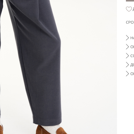
СРО
Н
О
С
Д
О