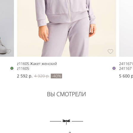
z11605 Жакет женский
241167 
z11605
241167
2 592 р.
4 320 р.
-40%
5 600 р
ВЫ СМОТРЕЛИ