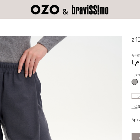
z4
6 90
Це
Цвет
S
ПОД
Арти