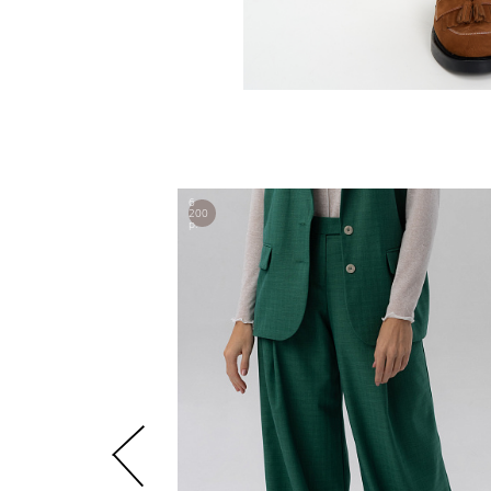
6
200
р.