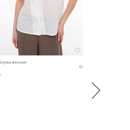
Блузка женская
Бежевые джинсы с выши
z61724
.
9 000 р.