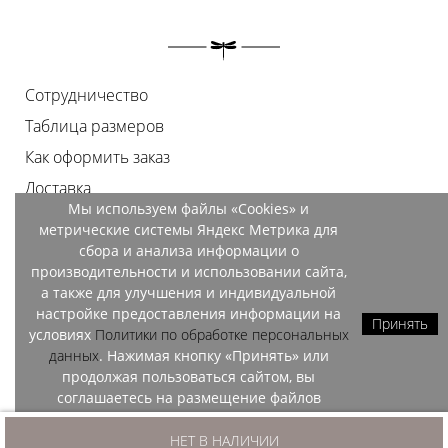
Сотрудничество
Таблица размеров
Как оформить заказ
Доставка
Мы используем файлы «Cookies» и
Оплата
метрические системы Яндекс Метрика для
Возврат
сбора и анализа информации о
производительности и использовании сайта,
Документы
а также для улучшения и индивидуальной
Контакты
настройке предоставления информации на
Принять
условиях
Политики по обработке персональных
Магазины
данных
. Нажимая кнопку «Принять» или
продолжая пользоваться сайтом, вы
соглашаетесь на размещение файлов
«Cookies» и обработку данных метрических
OZO, 2026
систем Яндекс Метрика.
НЕТ В НАЛИЧИИ