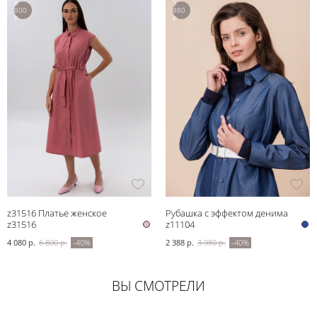
6
3
800
980
р.
р.
z31516 Платье женское
Рубашка с эффектом денима
z31516
z11104
4 080 р.
6 800 р.
-40%
2 388 р.
3 980 р.
-40%
ВЫ СМОТРЕЛИ