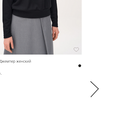
 Джемпер женский
242550 Платье женское
242550
.
8 150 р.