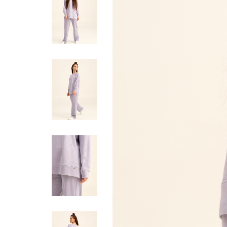
Жилеты
Кардиганы
Футболки
Комбинезоны
Костюмы
Топы
Шорты
Аксессуары