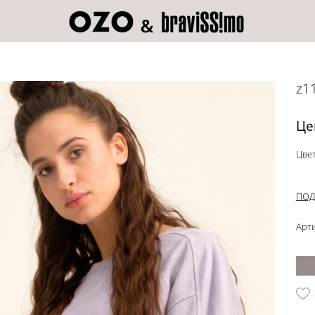
z1
Це
Цвет
ПОД
Арти