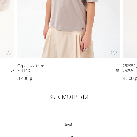
Серая футболка
252952
z61110
252952
3 400 р.
4 300 р
ВЫ СМОТРЕЛИ