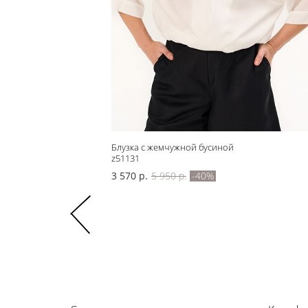
йском стиле Bravissimo
Блузка с жемчужной бусиной
z51131
3 570 р.
5 950 р.
-40%