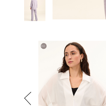
5
950
р.