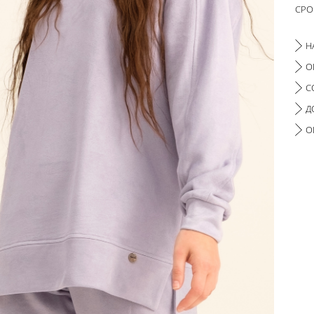
СРО
Н
О
С
Д
О