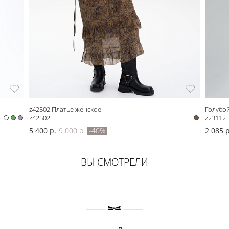
z42502 Платье женское
Голубо
z42502
z23112
5 400 р.
9 000 р.
-40%
2 085 р
ВЫ СМОТРЕЛИ