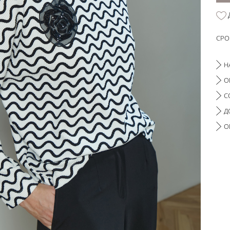
СРО
Н
О
С
Д
О