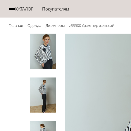
КАТАЛОГ
Покупателям
Смотреть все
Доставка
Главная
Одежда
Джемперы
z33900 Джемпер женский
NEW
Оплата
Верхняя одежда
Возврат
Жакеты
Магазины
Джемперы
Таблица размеров
Водолазки
О нас
Платья
Сотрудничество
Блузки
Контакты
Рубашки
Лонгсливы
Толстовки
Брюки
Юбки