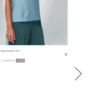
й женский топ
Ажурная блузка из хлопк
z61176
.
3 475 р.
-40%