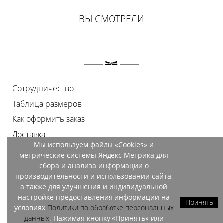
ВЫ СМОТРЕЛИ
Сотрудничество
Таблица размеров
Как оформить заказ
Доставка
Мы используем файлы «Cookies» и
Оплата
метрические системы Яндекс Метрика для
Возврат
сбора и анализа информации о
производительности и использовании сайта,
Документы
а также для улучшения и индивидуальной
Контакты
настройке предоставления информации на
Принять
условиях
Политики по обработке персональных
Магазины
данных
. Нажимая кнопку «Принять» или