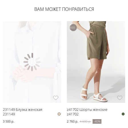
ВАМ МОЖЕТ ПОНРАВИТЬСЯ
4
600
р.
231149 Блузка женская
z41702 Шорты женские
231149
z41702
3 500 р.
2 760 р.
4 600 р.
-40%