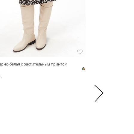
ерно-белая с растительным принтом
z13107 Водолазка женск
z13107
.
1 800 р.
3 000 р.
-40%