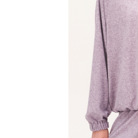
Жилеты
Кардиганы
Футболки
Комбинезоны
Костюмы
Топы
Шорты
Аксессуары