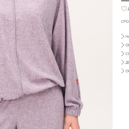
СРО
Н
О
С
Д
О