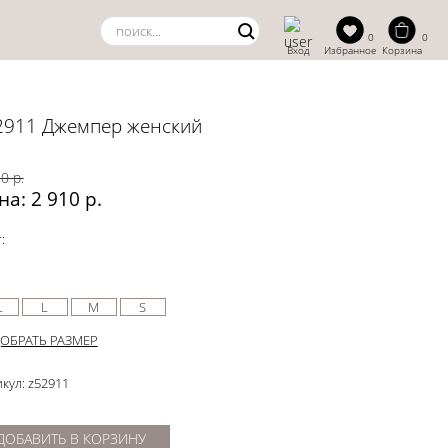
0
0
Вход
Избранное
Корзина
2911 Джемпер женский
0 р.
на: 2 910 р.
:
L
L
M
S
ОБРАТЬ РАЗМЕР
кул: z52911
ДОБАВИТЬ В КОРЗИНУ