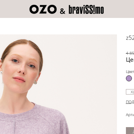
z5
4 85
Це
Цвет
X
ПОД
Арти