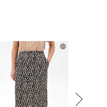
3
NEW
000
р.