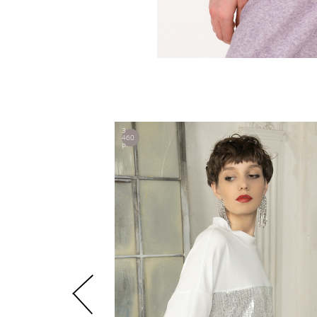
3
460
р.