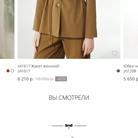
z41617 Жакет женский
Юбка ч
z41617
z61208
6 210 р.
10 350 р.
-40%
5 650 р
ВЫ СМОТРЕЛИ