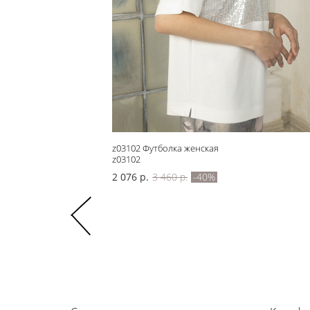
z03102 Футболка женская
z03102
2 076 р.
3 460 р.
-40%