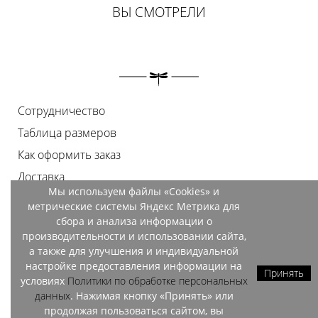
ВЫ СМОТРЕЛИ
Сотрудничество
Таблица размеров
Как оформить заказ
Доставка
Мы используем файлы «Cookies» и
Оплата
метрические системы Яндекс Метрика для
Возврат
сбора и анализа информации о
производительности и использовании сайта,
Документы
а также для улучшения и индивидуальной
Контакты
настройке предоставления информации на
Принять
условиях
Политики по обработке персональных
Магазины
данных
. Нажимая кнопку «Принять» или
продолжая пользоваться сайтом, вы