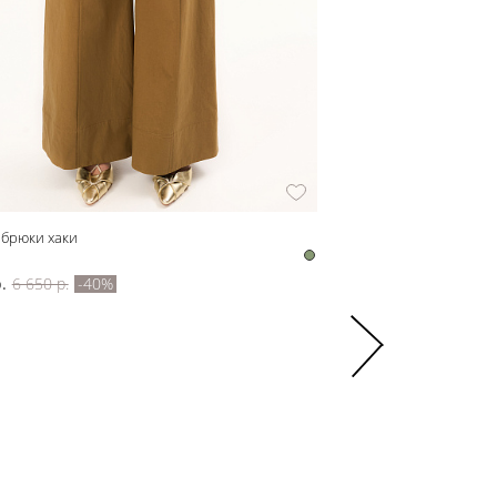
 брюки хаки
z22230 Юбка женская
z22230
.
6 650 р.
-40%
2 835 р.
4 725 р.
-40%