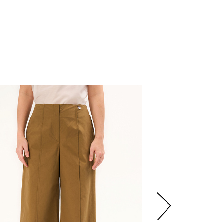
4
725
р.