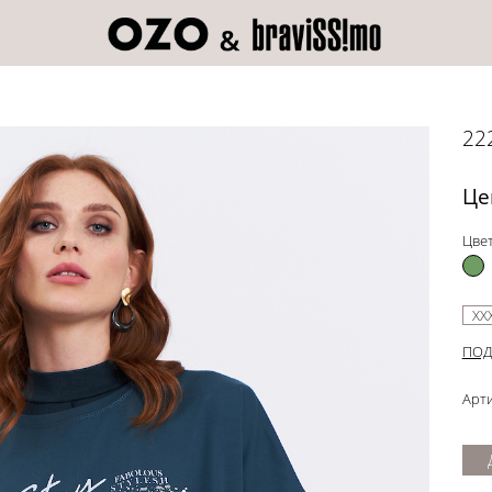
22
Це
Цвет
XX
ПОД
Арти