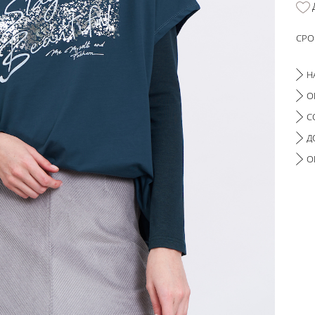
СРО
Н
О
С
Д
О