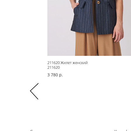
211620 Жилет женский
211620
3 780 р.