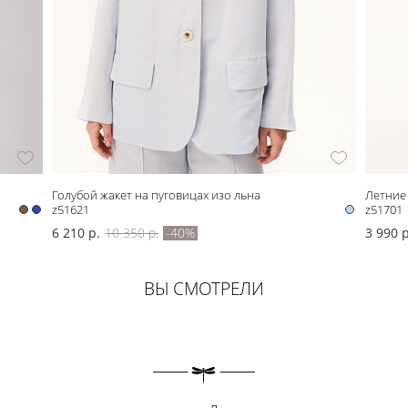
Голубой жакет на пуговицах изо льна
Летние
z51621
z51701
6 210 р.
10 350 р.
-40%
3 990 р
ВЫ СМОТРЕЛИ