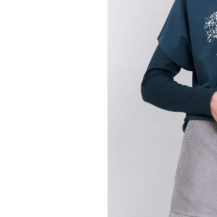
Жилеты
Кардиганы
Футболки
Комбинезоны
Костюмы
Топы
Шорты
Аксессуары