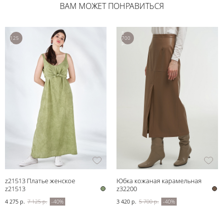
ВАМ МОЖЕТ ПОНРАВИТЬСЯ
7
5
125
700
р.
р.
z21513 Платье женское
Юбка кожаная карамельная
z21513
z32200
4 275 р.
7 125 р.
-40%
3 420 р.
5 700 р.
-40%