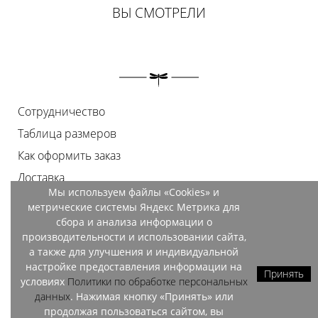
ВЫ СМОТРЕЛИ
Сотрудничество
Таблица размеров
Как оформить заказ
Доставка
Мы используем файлы «Cookies» и
Оплата
метрические системы Яндекс Метрика для
Возврат
сбора и анализа информации о
производительности и использовании сайта,
Документы
а также для улучшения и индивидуальной
Контакты
настройке предоставления информации на
Принять
условиях
Политики по обработке персональных
Магазины
данных
. Нажимая кнопку «Принять» или
продолжая пользоваться сайтом, вы