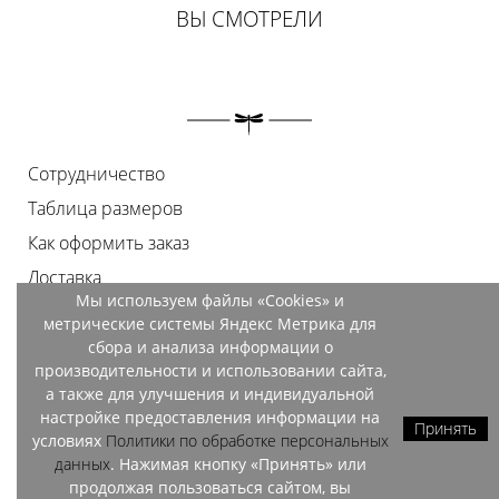
ВЫ СМОТРЕЛИ
Сотрудничество
Таблица размеров
Как оформить заказ
Доставка
Мы используем файлы «Cookies» и
Оплата
метрические системы Яндекс Метрика для
Возврат
сбора и анализа информации о
производительности и использовании сайта,
Документы
а также для улучшения и индивидуальной
Контакты
настройке предоставления информации на
Принять
условиях
Политики по обработке персональных
Магазины
данных
. Нажимая кнопку «Принять» или
продолжая пользоваться сайтом, вы