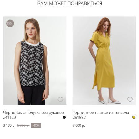
ВАМ МОЖЕТ ПОНРАВИТЬСЯ
5
300
р.
Черно-белая блузка без рукавов
Горчичное платье из тенсела
z41129
Bravissimo
251557
3 180 р.
5 300 р.
-40%
7 600 р.