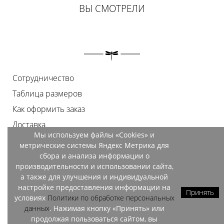
ВЫ СМОТРЕЛИ
Сотрудничество
Таблица размеров
Как оформить заказ
Доставка
Мы используем файлы «Cookies» и
Оплата
метрические системы Яндекс Метрика для
Возврат
сбора и анализа информации о
производительности и использовании сайта,
Документы
а также для улучшения и индивидуальной
Контакты
настройке предоставления информации на
Принять
условиях
Политики по обработке персональных
Магазины
данных
. Нажимая кнопку «Принять» или
продолжая пользоваться сайтом, вы