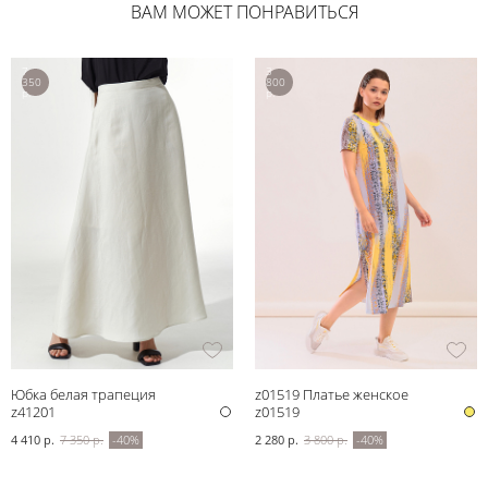
ВАМ МОЖЕТ ПОНРАВИТЬСЯ
7
3
350
800
р.
р.
Юбка белая трапеция
z01519 Платье женское
z41201
z01519
4 410 р.
7 350 р.
-40%
2 280 р.
3 800 р.
-40%