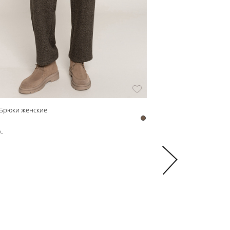
 Брюки женские
Блузка приталенная жен
z43115
.
3 900 р.
6 500 р.
-40%