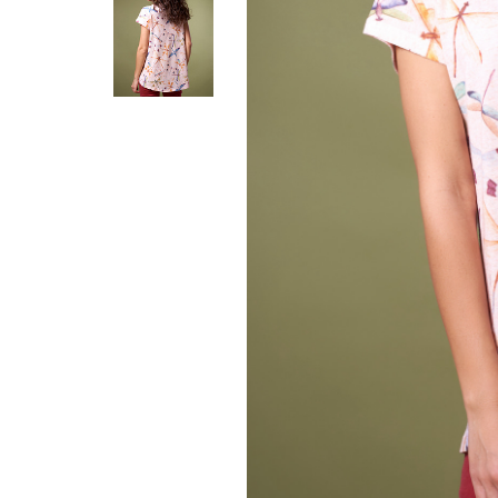
Жилеты
Кардиганы
Футболки
Комбинезоны
Костюмы
Топы
Шорты
Аксессуары