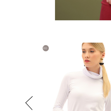
3
380
р.