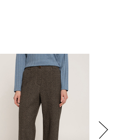
6
500
р.