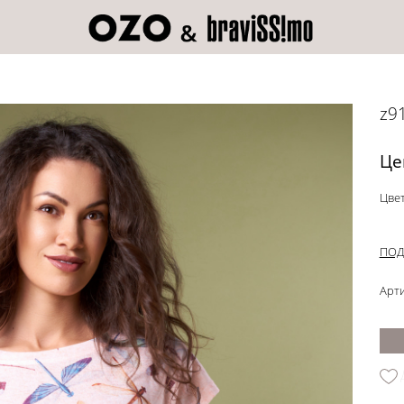
z9
Це
Цвет
ПОД
Арти