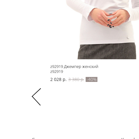
z92919 Джемпер женский
z92919
2 028 р.
3 380 р.
-40%