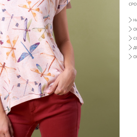
СРО
Н
О
С
Д
О