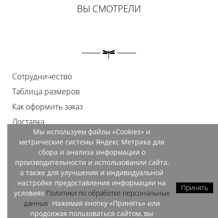
ВЫ СМОТРЕЛИ
Сотрудничество
Таблица размеров
Как оформить заказ
Доставка
Мы используем файлы «Cookies» и
Оплата
метрические системы Яндекс Метрика для
Возврат
сбора и анализа информации о
производительности и использовании сайта,
Документы
а также для улучшения и индивидуальной
Контакты
настройке предоставления информации на
Принять
условиях
Политики по обработке персональных
Магазины
данных
. Нажимая кнопку «Принять» или
продолжая пользоваться сайтом, вы