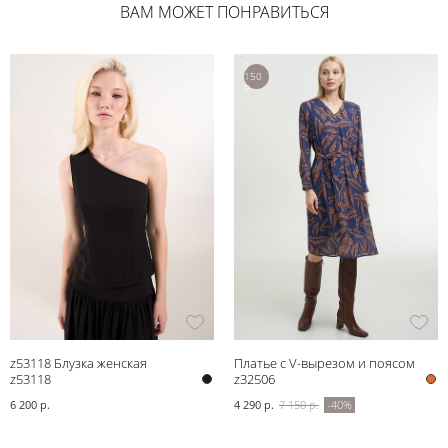
ВАМ МОЖЕТ ПОНРАВИТЬСЯ
7
150
р.
z53118 Блузка женская
Платье с V-вырезом и поясом
z53118
z32506
6 200 р.
4 290 р.
7 150 р.
-40%