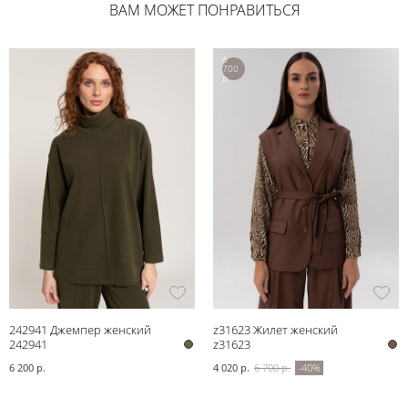
ВАМ МОЖЕТ ПОНРАВИТЬСЯ
6
700
р.
242941 Джемпер женский
z31623 Жилет женский
242941
z31623
6 200 р.
4 020 р.
6 700 р.
-40%