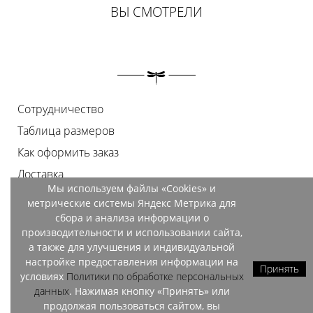
ВЫ СМОТРЕЛИ
Сотрудничество
Таблица размеров
Как оформить заказ
Доставка
Мы используем файлы «Cookies» и
Оплата
метрические системы Яндекс Метрика для
Возврат
сбора и анализа информации о
производительности и использовании сайта,
Документы
а также для улучшения и индивидуальной
Контакты
настройке предоставления информации на
Принять
условиях
Политики по обработке персональных
Магазины
данных
. Нажимая кнопку «Принять» или
продолжая пользоваться сайтом, вы