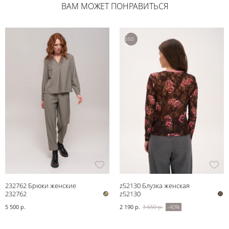
ВАМ МОЖЕТ ПОНРАВИТЬСЯ
3
650
р.
232762 Брюки женские
z52130 Блузка женская
232762
z52130
5 500 р.
2 190 р.
3 650 р.
-40%