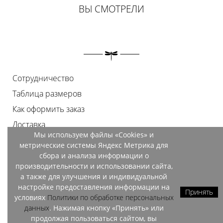
ВЫ СМОТРЕЛИ
Сотрудничество
Таблица размеров
Как оформить заказ
Доставка
Мы используем файлы «Cookies» и
Оплата
метрические системы Яндекс Метрика для
Возврат
сбора и анализа информации о
производительности и использовании сайта,
Документы
а также для улучшения и индивидуальной
Контакты
настройке предоставления информации на
Принять
условиях
Политики по обработке персональных
Магазины
данных
. Нажимая кнопку «Принять» или
продолжая пользоваться сайтом, вы