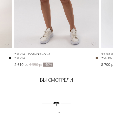
z31714 Шорты женские
Жакет и
z31714
251606
2 610 р.
4 350 р.
-40%
8 700 р
ВЫ СМОТРЕЛИ