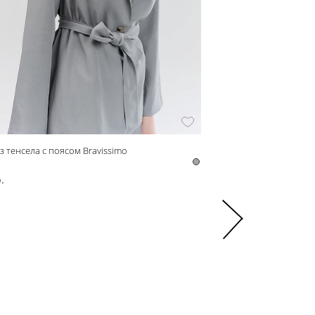
з тенсела с поясом Bravissimo
z31115 Рубашка женская
z31115
.
3 570 р.
5 950 р.
-40%