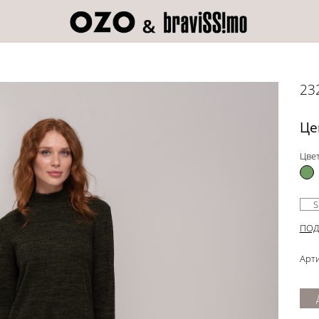
23
Це
Цвет
S
ПОД
Арти