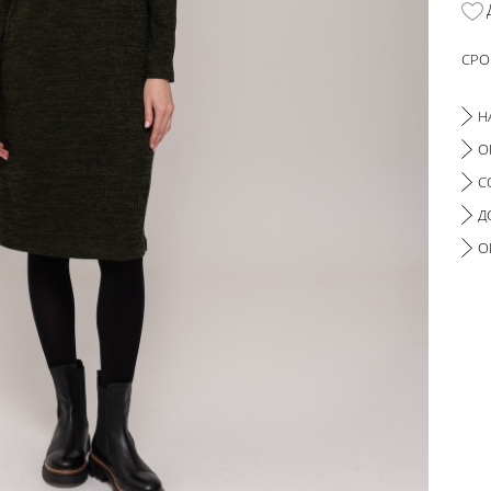
СРО
Н
О
С
Д
О