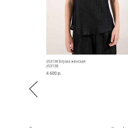
z53138 Блузка женская
z53138
4 600 р.