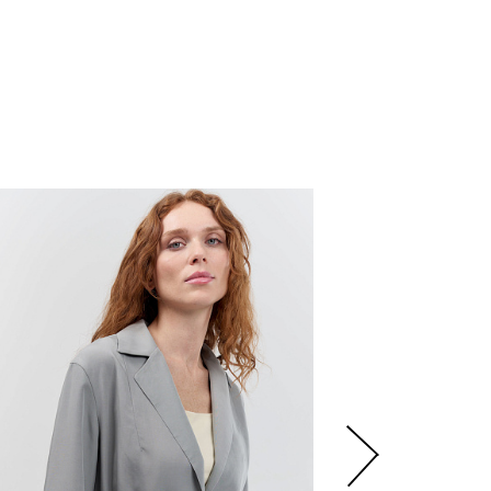
5
950
р.