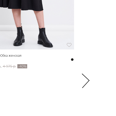
 Юбка женская
Лонгслив деворе
z32901
.
4 975 р.
-40%
1 740 р.
2 900 р.
-40%