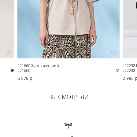
221660 Жакет женский
z22238
221660
z22238
6 578 р.
2 985 р
ВЫ СМОТРЕЛИ