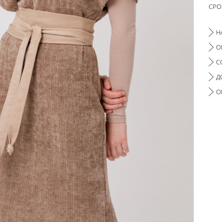
СРО
Н
О
С
Д
О