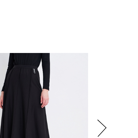
2
900
р.