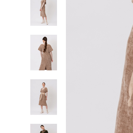
Жилеты
Кардиганы
Футболки
Комбинезоны
Костюмы
Топы
Шорты
Аксессуары