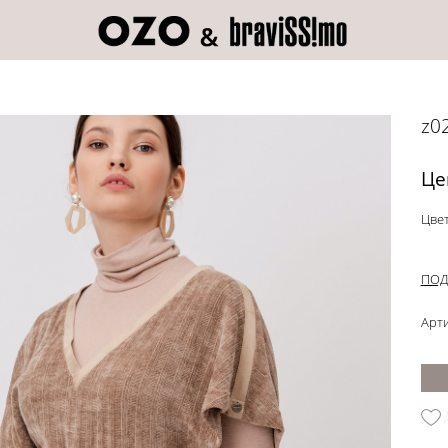
z0
Це
Цвет
ПОД
Арти