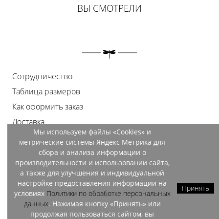
ВЫ СМОТРЕЛИ
Сотрудничество
Таблица размеров
Как оформить заказ
Доставка
Мы используем файлы «Cookies» и
Оплата
метрические системы Яндекс Метрика для
Возврат
сбора и анализа информации о
производительности и использовании сайта,
Документы
а также для улучшения и индивидуальной
Контакты
настройке предоставления информации на
Принять
условиях
Политики по обработке персональных
Магазины
данных
. Нажимая кнопку «Принять» или
продолжая пользоваться сайтом, вы