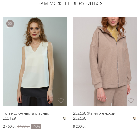
ВАМ МОЖЕТ ПОНРАВИТЬСЯ
4
100
р.
Топ молочный атласный
232650 Жакет женский
z33129
232650
2 460 р.
4 100 р.
-40%
9 200 р.