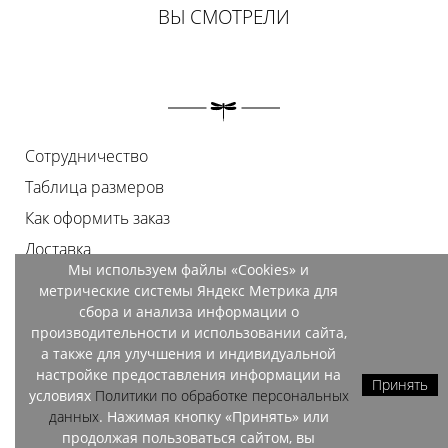
ВЫ СМОТРЕЛИ
Сотрудничество
Таблица размеров
Как оформить заказ
Доставка
Мы используем файлы «Cookies» и
Оплата
метрические системы Яндекс Метрика для
Возврат
сбора и анализа информации о
производительности и использовании сайта,
Документы
а также для улучшения и индивидуальной
Контакты
настройке предоставления информации на
Принять
условиях
Политики по обработке персональных
Магазины
данных
. Нажимая кнопку «Принять» или
продолжая пользоваться сайтом, вы