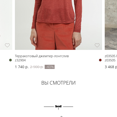
Терракотовый джемпер-лонгслив
z03505 
z32904
z03505
1 740 р.
2 900 р.
-40%
3 468 р
ВЫ СМОТРЕЛИ