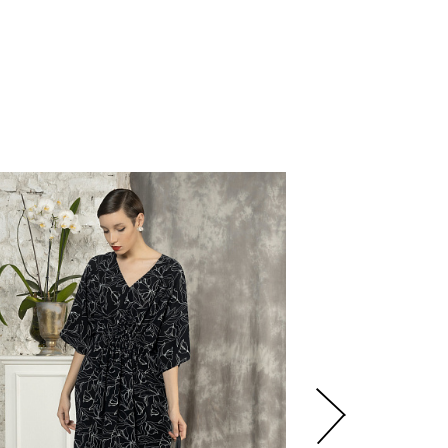
8
250
р.