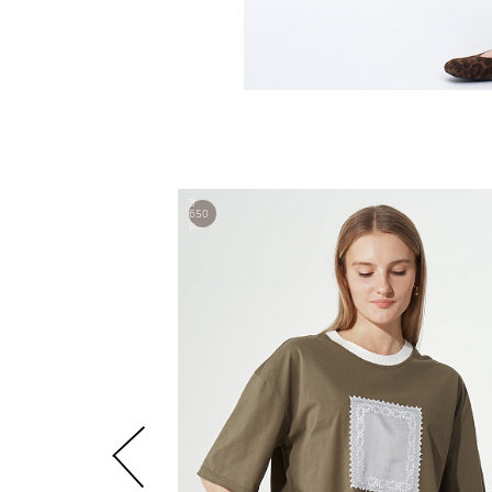
3
650
р.