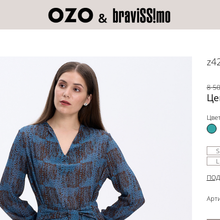
z4
8 50
Це
Цвет
S
L
ПОД
Арти