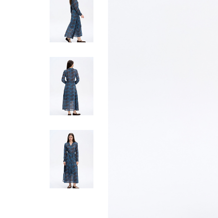
Жилеты
Кардиганы
Футболки
Комбинезоны
Костюмы
Топы
Шорты
Аксессуары