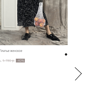
Платье женское
z42605 Жилет женский
z42605
.
5 780 р.
-40%
4 950 р.
8 250 р.
-40%