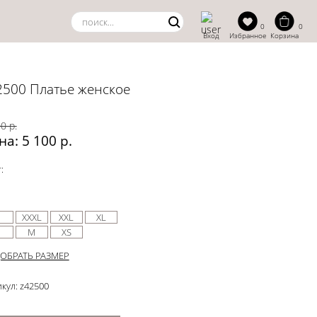
0
0
Вход
Избранное
Корзина
2500 Платье женское
0 р.
на: 5 100 р.
:
XXXL
XXL
XL
M
XS
ОБРАТЬ РАЗМЕР
кул: z42500