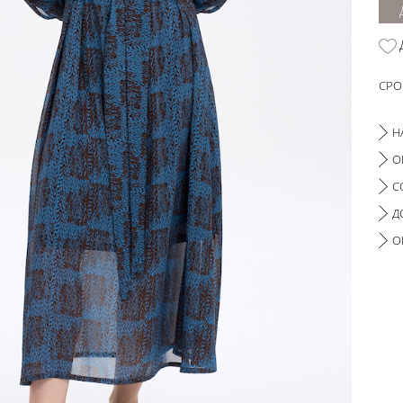
СРО
Н
О
С
Д
О