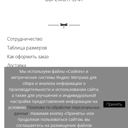
Сотрудничество
Таблица размеров
Как оформить заказ
Доставка
Мы используем файлы «Cookies» и
Оплата
метрические системы Яндекс Метрика для
Возврат
сбора и анализа информации о
производительности и использовании сайта,
Документы
а также для улучшения и индивидуальной
Контакты
настройке предоставления информации на
Принять
условиях
Политики по обработке персональных
Магазины
данных
. Нажимая кнопку «Принять» или
продолжая пользоваться сайтом, вы
соглашаетесь на размещение файлов