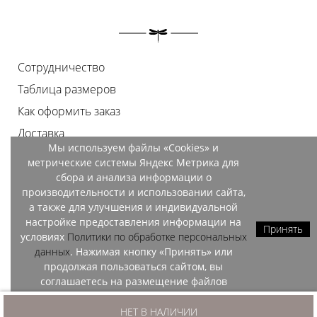
Сотрудничество
Таблица размеров
Как оформить заказ
Доставка
Мы используем файлы «Cookies» и
Оплата
метрические системы Яндекс Метрика для
Возврат
сбора и анализа информации о
производительности и использовании сайта,
Документы
а также для улучшения и индивидуальной
Контакты
настройке предоставления информации на
Принять
условиях
Политики по обработке персональных
Магазины
данных
. Нажимая кнопку «Принять» или
продолжая пользоваться сайтом, вы
соглашаетесь на размещение файлов
«Cookies» и обработку данных метрических
OZO, 2026
систем Яндекс Метрика.
НЕТ В НАЛИЧИИ