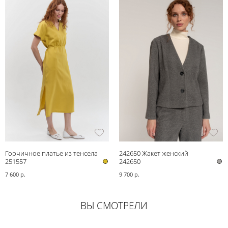
Горчичное платье из тенсела
242650 Жакет женский
Bravissimo
251557
242650
7 600 р.
9 700 р.
ВЫ СМОТРЕЛИ