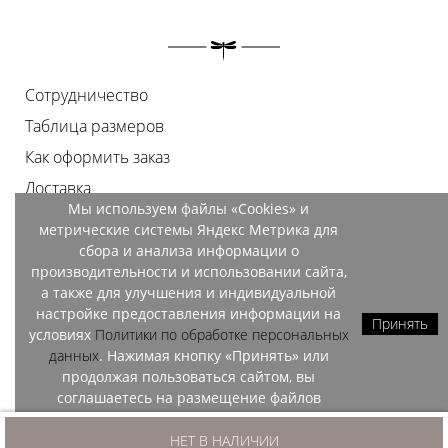
Сотрудничество
Таблица размеров
Как оформить заказ
Доставка
Мы используем файлы «Cookies» и
Оплата
метрические системы Яндекс Метрика для
Возврат
сбора и анализа информации о
производительности и использовании сайта,
Документы
а также для улучшения и индивидуальной
Контакты
настройке предоставления информации на
Принять
условиях
Политики по обработке персональных
Магазины
данных
. Нажимая кнопку «Принять» или
продолжая пользоваться сайтом, вы
соглашаетесь на размещение файлов
«Cookies» и обработку данных метрических
OZO, 2026
систем Яндекс Метрика.
НЕТ В НАЛИЧИИ