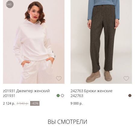
3
540
р.
z01931 Джемпер женский
242763 Брюки женские
z01931
242763
2 124 р.
3 540 р.
-40%
9 000 р.
ВЫ СМОТРЕЛИ