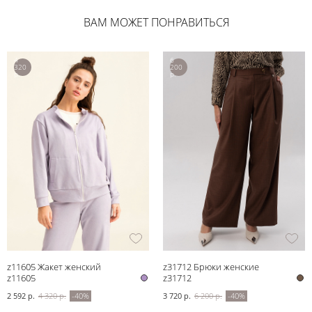
ВАМ МОЖЕТ ПОНРАВИТЬСЯ
4
6
320
200
р.
р.
z11605 Жакет женский
z31712 Брюки женские
z11605
z31712
2 592 р.
4 320 р.
-40%
3 720 р.
6 200 р.
-40%