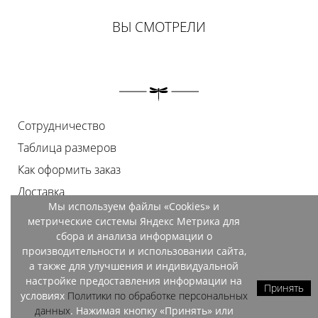
ВЫ СМОТРЕЛИ
Сотрудничество
Таблица размеров
Как оформить заказ
Доставка
Мы используем файлы «Cookies» и
Оплата
метрические системы Яндекс Метрика для
Возврат
сбора и анализа информации о
производительности и использовании сайта,
Документы
а также для улучшения и индивидуальной
Контакты
настройке предоставления информации на
Принять
условиях
Политики по обработке персональных
Магазины
данных
. Нажимая кнопку «Принять» или