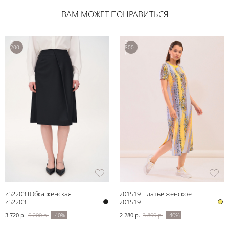
ВАМ МОЖЕТ ПОНРАВИТЬСЯ
6
3
200
800
р.
р.
z52203 Юбка женская
z01519 Платье женское
z52203
z01519
3 720 р.
6 200 р.
-40%
2 280 р.
3 800 р.
-40%