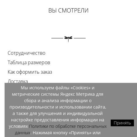
ВЫ СМОТРЕЛИ
Сотрудничество
Таблица размеров
Как оформить заказ
Доставка
Мы используем файлы «Cookies» и
Оплата
метрические системы Яндекс Метрика для
Возврат
сбора и анализа информации о
производительности и использовании сайта,
Документы
а также для улучшения и индивидуальной
Контакты
настройке предоставления информации на
Принять
условиях
Политики по обработке персональных
Магазины
данных
. Нажимая кнопку «Принять» или