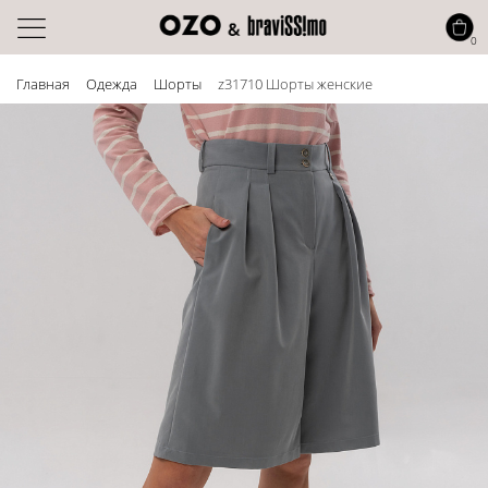
0
Главная
Одежда
Шорты
z31710 Шорты женские