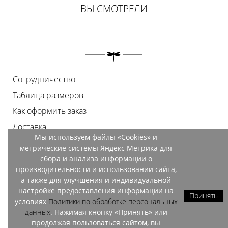
ВЫ СМОТРЕЛИ
Сотрудничество
Таблица размеров
Как оформить заказ
Доставка
Мы используем файлы «Cookies» и
Оплата
метрические системы Яндекс Метрика для
Возврат
сбора и анализа информации о
производительности и использовании сайта,
Документы
а также для улучшения и индивидуальной
Контакты
настройке предоставления информации на
Принять
условиях
Политики по обработке персональных
Магазины
данных
. Нажимая кнопку «Принять» или
продолжая пользоваться сайтом, вы