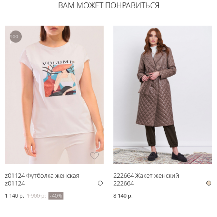
ВАМ МОЖЕТ ПОНРАВИТЬСЯ
1
900
р.
z01124 Футболка женская
222664 Жакет женский
z01124
222664
1 140 р.
1 900 р.
-40%
8 140 р.