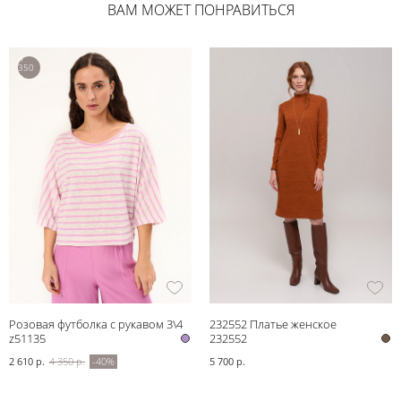
ВАМ МОЖЕТ ПОНРАВИТЬСЯ
4
350
р.
Розовая футболка с рукавом 3\4
232552 Платье женское
z51135
232552
2 610 р.
4 350 р.
-40%
5 700 р.