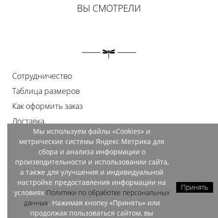
ВЫ СМОТРЕЛИ
Сотрудничество
Таблица размеров
Как оформить заказ
Доставка
Мы используем файлы «Cookies» и
Оплата
метрические системы Яндекс Метрика для
Возврат
сбора и анализа информации о
производительности и использовании сайта,
Документы
а также для улучшения и индивидуальной
Контакты
настройке предоставления информации на
Принять
условиях
Политики по обработке персональных
Магазины
данных
. Нажимая кнопку «Принять» или
продолжая пользоваться сайтом, вы