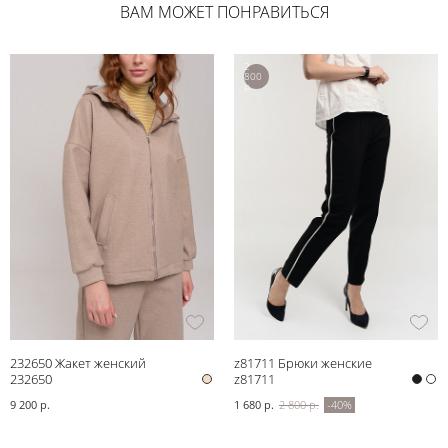
ВАМ МОЖЕТ ПОНРАВИТЬСЯ
2
800
р.
232650 Жакет женский
z81711 Брюки женские
232650
z81711
9 200 р.
1 680 р.
2 800 р.
-40%