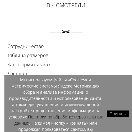
ВЫ СМОТРЕЛИ
Сотрудничество
Таблица размеров
Как оформить заказ
Доставка
Мы используем файлы «Cookies» и
Оплата
метрические системы Яндекс Метрика для
Возврат
сбора и анализа информации о
производительности и использовании сайта,
Документы
а также для улучшения и индивидуальной
Контакты
настройке предоставления информации на
Принять
условиях
Политики по обработке персональных
Магазины
данных
. Нажимая кнопку «Принять» или
продолжая пользоваться сайтом, вы