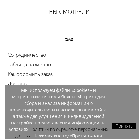
ВЫ СМОТРЕЛИ
Сотрудничество
Таблица размеров
Как оформить заказ
Доставка
Мы используем файлы «Cookies» и
Оплата
метрические системы Яндекс Метрика для
Возврат
сбора и анализа информации о
производительности и использовании сайта,
Документы
а также для улучшения и индивидуальной
Контакты
настройке предоставления информации на
Принять
условиях
Политики по обработке персональных
Магазины
данных
. Нажимая кнопку «Принять» или