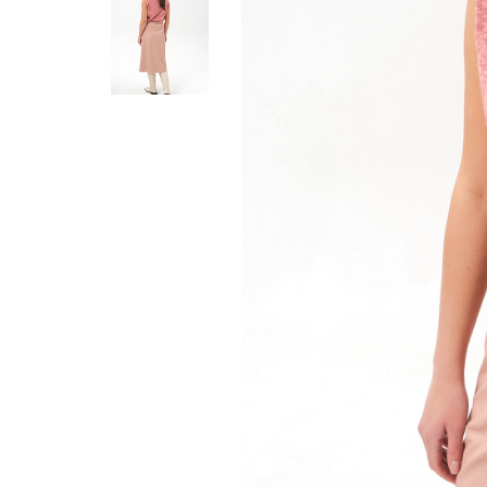
Жилеты
Кардиганы
Футболки
Комбинезоны
Костюмы
Топы
Шорты
Аксессуары