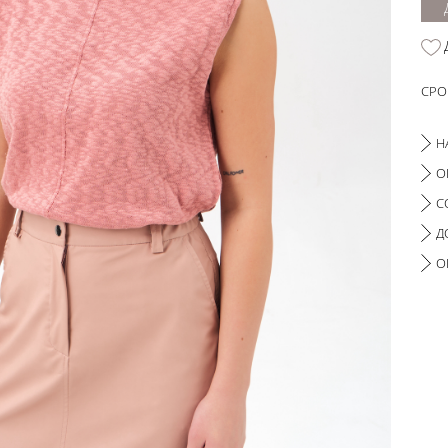
СРО
Н
О
С
Д
О