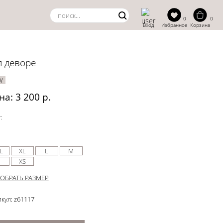
0
0
Вход
Избранное
Корзина
п деворе
W
на: 3 200 р.
:
L
XL
L
M
XS
ОБРАТЬ РАЗМЕР
кул: z61117