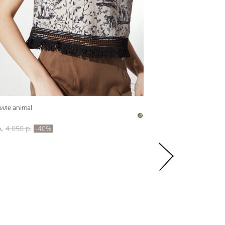
тиле animal
Футболка с узором
z41155
.
4 050 р.
-40%
3 720 р.
6 200 р.
-40%