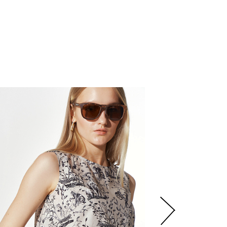
6
200
р.