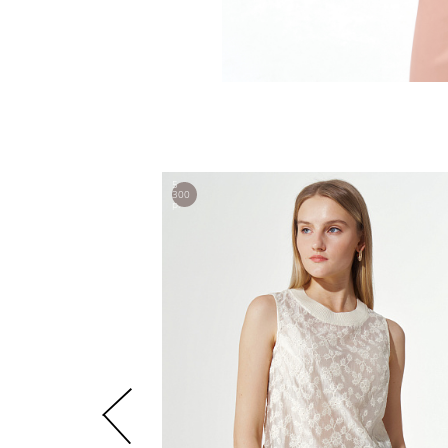
5
300
р.