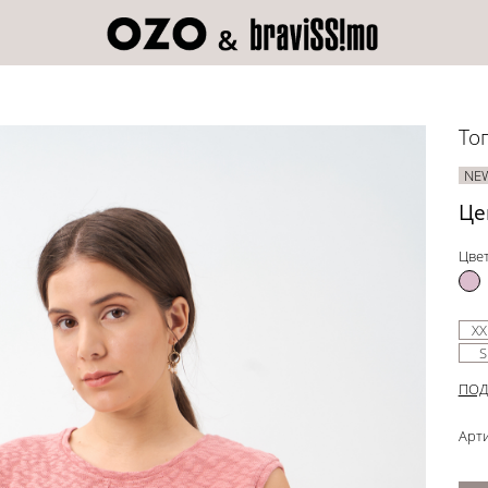
То
NE
Це
Цвет
XX
S
ПОД
Арти