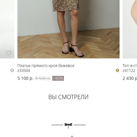
Платье прямого кроя бежевое
Топ в с
z33504
z41122
5 100 р.
8 500 р.
-40%
2 430 р
ВЫ СМОТРЕЛИ