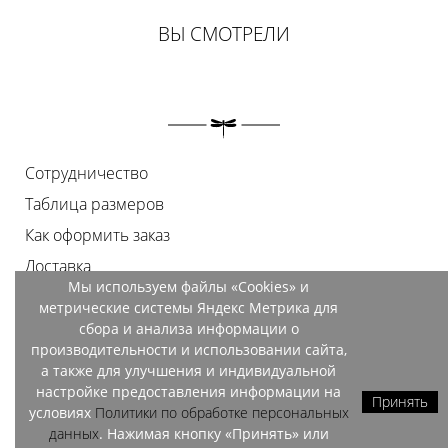
ВЫ СМОТРЕЛИ
Сотрудничество
Таблица размеров
Как оформить заказ
Доставка
Мы используем файлы «Cookies» и
Оплата
метрические системы Яндекс Метрика для
Возврат
сбора и анализа информации о
производительности и использовании сайта,
Документы
а также для улучшения и индивидуальной
Контакты
настройке предоставления информации на
Принять
условиях
Политики по обработке персональных
Магазины
данных
. Нажимая кнопку «Принять» или