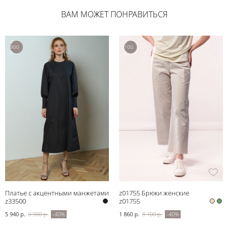
ВАМ МОЖЕТ ПОНРАВИТЬСЯ
9
3
900
100
р.
р.
Платье с акцентными манжетами
z01755 Брюки женские
z33500
z01755
5 940 р.
9 900 р.
-40%
1 860 р.
3 100 р.
-40%