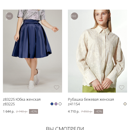
2
7
740
850
р.
р.
z83225 Юбка женская
Рубашка бежевая женская
z83225
z41154
1 644 р.
2 740 р.
-40%
4 710 р.
7 850 р.
-40%
ВЫ СМОТРЕЛИ