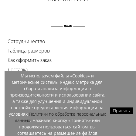
Сотрудничество
Таблица размеров
Как оформить заказ
Доставка
Мы используем файлы «Cookies» и
Оплата
метрические системы Яндекс Метрика для
Возврат
сбора и анализа информации о
производительности и использовании сайта,
Документы
а также для улучшения и индивидуальной
Контакты
настройке предоставления информации на
Принять
условиях
Политики по обработке персональных
Магазины
данных
. Нажимая кнопку «Принять» или
продолжая пользоваться сайтом, вы
соглашаетесь на размещение файлов