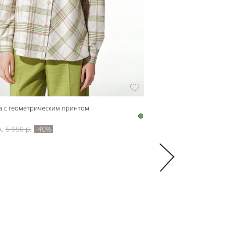
а с геометрическим принтом
241260 Юбка женская
241260
.
5 950 р.
-40%
7 050 р.