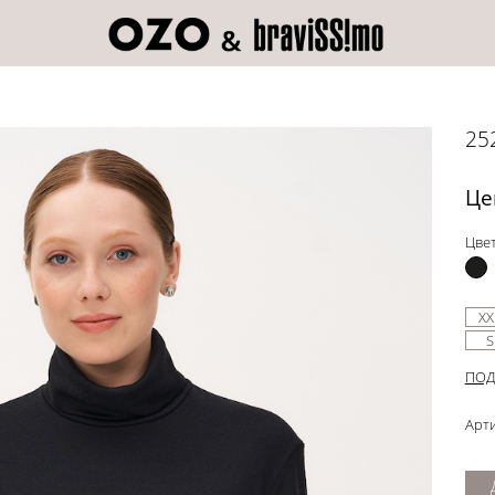
25
Це
Цвет
XX
S
ПОД
Арти