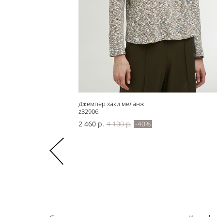
Джемпер хаки меланж
z32906
2 460 р.
4 100 р.
-40%