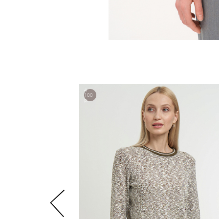
4
100
р.