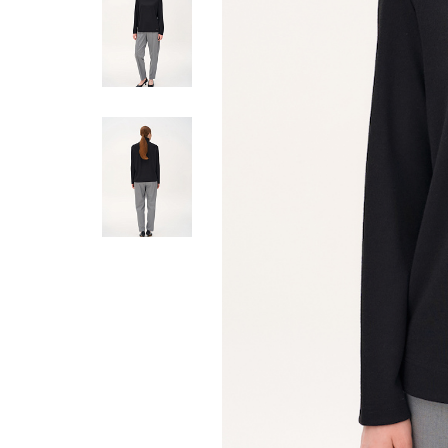
Жилеты
Кардиганы
Футболки
Комбинезоны
Костюмы
Топы
Шорты
Аксессуары