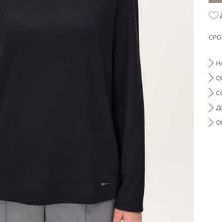
СРО
Н
О
С
Д
О