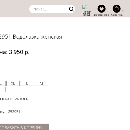
0
0
Вход
Избранное
Корзина
2951 Водолазка женская
на: 3 950 р.
:
L
XL
L
M
ОБРАТЬ РАЗМЕР
кул: 252951
ДОБАВИТЬ В КОРЗИНУ