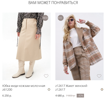
ВАМ МОЖЕТ ПОНРАВИТЬСЯ
7
NEW
800
р.
Юбка миди кожзам молочная
z12617 Жакет женский
z61200
z12617
6 250 р.
4 680 р.
7 800 р.
-40%