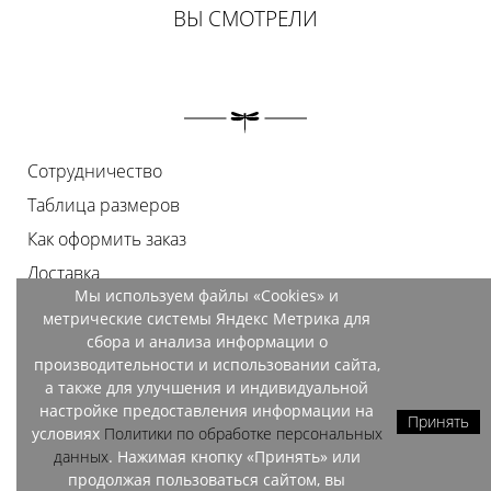
ВЫ СМОТРЕЛИ
Сотрудничество
Таблица размеров
Как оформить заказ
Доставка
Мы используем файлы «Cookies» и
Оплата
метрические системы Яндекс Метрика для
Возврат
сбора и анализа информации о
производительности и использовании сайта,
Документы
а также для улучшения и индивидуальной
Контакты
настройке предоставления информации на
Принять
условиях
Политики по обработке персональных
Магазины
данных
. Нажимая кнопку «Принять» или
продолжая пользоваться сайтом, вы