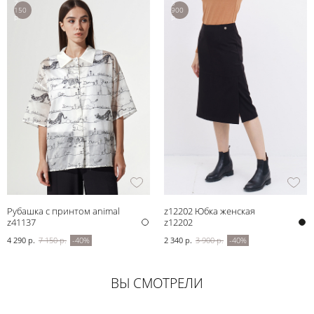
7
3
150
900
р.
р.
Рубашка с принтом animal
z12202 Юбка женская
z41137
z12202
4 290 р.
7 150 р.
-40%
2 340 р.
3 900 р.
-40%
ВЫ СМОТРЕЛИ