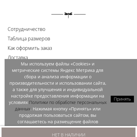
Сотрудничество
Таблица размеров
Как оформить заказ
Доставка
Мы используем файлы «Cookies» и
Оплата
метрические системы Яндекс Метрика для
Возврат
сбора и анализа информации о
производительности и использовании сайта,
Документы
а также для улучшения и индивидуальной
Контакты
настройке предоставления информации на
Принять
условиях
Политики по обработке персональных
Магазины
данных
. Нажимая кнопку «Принять» или
продолжая пользоваться сайтом, вы
соглашаетесь на размещение файлов
«Cookies» и обработку данных метрических
OZO, 2026
систем Яндекс Метрика.
НЕТ В НАЛИЧИИ